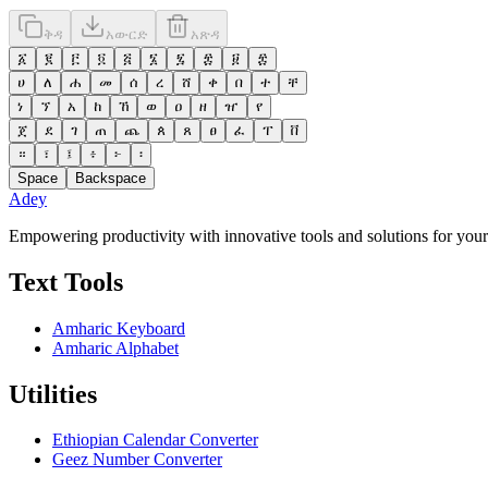
ቅዳ
አውርድ
አጽዳ
፩
፪
፫
፬
፭
፮
፯
፰
፱
፰
ሀ
ለ
ሐ
መ
ሰ
ረ
ሸ
ቀ
በ
ተ
ቸ
ነ
ኘ
አ
ከ
ኸ
ወ
ዐ
ዘ
ዠ
የ
ጀ
ደ
ገ
ጠ
ጨ
ጰ
ጸ
ፀ
ፈ
ፐ
ቨ
።
፣
፤
፥
፦
፡
Space
Backspace
Adey
Empowering productivity with innovative tools and solutions for your
Text Tools
Amharic Keyboard
Amharic Alphabet
Utilities
Ethiopian Calendar Converter
Geez Number Converter