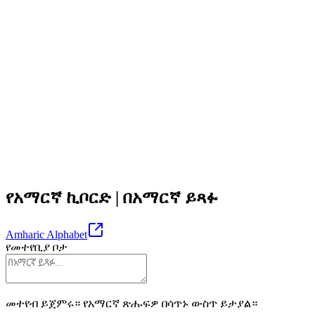
የአማርኛ ኪቦርድ | በአማርኛ ይጻፉ
Amharic
Alphabet
የመተየቢያ ቦታ
መተየብ ይጀምሩ። የአማርኛ ጽሑፍዎ በሳጥኑ ውስጥ ይታያል።